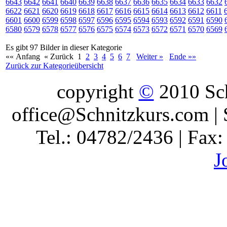
6643
6642
6641
6640
6639
6638
6637
6636
6635
6634
6633
6632
6622
6621
6620
6619
6618
6617
6616
6615
6614
6613
6612
6611
6601
6600
6599
6598
6597
6596
6595
6594
6593
6592
6591
6590
6580
6579
6578
6577
6576
6575
6574
6573
6572
6571
6570
6569
Es gibt 97 Bilder in dieser Kategorie
«« Anfang
« Zurück
1
2
3
4
5
6
7
Weiter »
Ende »»
Zurück zur Kategorieübersicht
copyright
©
2010 Sch
office@Schnitzkurs.com | 
Tel.: 04782/2436 | Fax
J