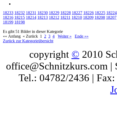
18233
18232
18231
18230
18229
18228
18227
18226
18225
18224
18216
18215
18214
18213
18212
18211
18210
18209
18208
18207
18199
18198
Es gibt 51 Bilder in dieser Kategorie
«« Anfang
« Zurück
1
2
3
4
Weiter »
Ende »»
Zurück zur Kategorieübersicht
copyright
©
2010 Sch
office@Schnitzkurs.com | 
Tel.: 04782/2436 | Fax
J