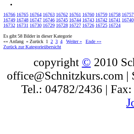
16766
16765
16764
16763
16762
16761
16760
16759
16758
16757
16749
16748
16747
16746
16745
16744
16743
16742
16741
16740
16732
16731
16730
16729
16728
16727
16726
16725
16724
Es gibt 58 Bilder in dieser Kategorie
«« Anfang
« Zurück
1
2
3
4
Weiter »
Ende »»
Zurück zur Kategorieübersicht
copyright
©
2010 Sch
office@Schnitzkurs.com | 
Tel.: 04782/2436 | Fax
J